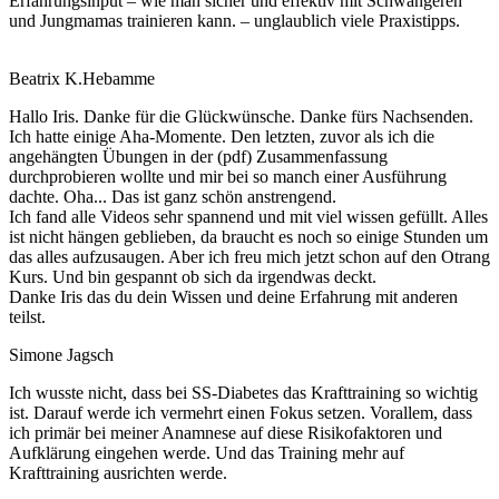
Erfahrungsinput – wie man sicher und effektiv mit Schwangeren
und Jungmamas trainieren kann. – unglaublich viele Praxistipps.
Beatrix K.
Hebamme
Hallo Iris. Danke für die Glückwünsche. Danke fürs Nachsenden.
Ich hatte einige Aha-Momente. Den letzten, zuvor als ich die
angehängten Übungen in der (pdf) Zusammenfassung
durchprobieren wollte und mir bei so manch einer Ausführung
dachte. Oha... Das ist ganz schön anstrengend.
Ich fand alle Videos sehr spannend und mit viel wissen gefüllt. Alles
ist nicht hängen geblieben, da braucht es noch so einige Stunden um
das alles aufzusaugen. Aber ich freu mich jetzt schon auf den Otrang
Kurs. Und bin gespannt ob sich da irgendwas deckt.
Danke Iris das du dein Wissen und deine Erfahrung mit anderen
teilst.
Simone Jagsch
Ich wusste nicht, dass bei SS-Diabetes das Krafttraining so wichtig
ist. Darauf werde ich vermehrt einen Fokus setzen. Vorallem, dass
ich primär bei meiner Anamnese auf diese Risikofaktoren und
Aufklärung eingehen werde. Und das Training mehr auf
Krafttraining ausrichten werde.