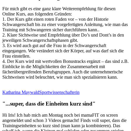
Für mich gibt es eine ganz klare Weiterempfehlung für diesen
Online Kurs, aus folgenden Gründen:
1. Der Kurs gibt einen roten Faden vor – von der Historie
Schwangerschaft bis zu einer vorgefertigten Anleitung, wie man das
Training mit Schwangeren sicher durchführen kann..
2. Klare Sichtweise und Empfehlung über Do’s und Dont’s in den
jeweiligen Schwangerschaftsphasen gibt.
3. Es wird auch gut auf die Frau in der Schwangerschaft
eingegangen. Wie verändert sich der Körper, auf was darf sich die
Frau einstellen.
4. Der Kurs wird mit wertvollen Bonustracks ergänzt – das sind z.B.
Einblicke in die Möglichkeiten der Zusammenarbeit mit
fächerübergreifenden Berufsgruppen. Auch die unternehmerische
Sichtweisen wird beleuchtet, wie man sich spezialisieren kann.
Katharina Maywald
Sportwissenschafterin
"...super, dass die Einheiten kurz sind"
Hi Iris! Ich hab mich am Montag noch bei mamaFIT on screen
angemeldet und schon 3 Videos gemacht! Finds voll super, dass die
Trainingseinheiten so kurz sind (man kann ja kombinieren). Das
schaff ich, wenn die Kleinen mal schlafen oder zusammen spielen.