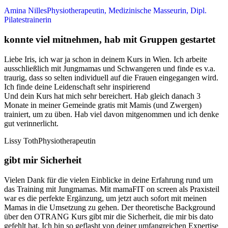
Amina Nilles
Physiotherapeutin, Medizinische Masseurin, Dipl.
Pilatestrainerin
konnte viel mitnehmen, hab mit Gruppen gestartet
Liebe Iris, ich war ja schon in deinem Kurs in Wien. Ich arbeite
ausschließlich mit Jungmamas und Schwangeren und finde es v.a.
traurig, dass so selten individuell auf die Frauen eingegangen wird.
Ich finde deine Leidenschaft sehr inspirierend
Und dein Kurs hat mich sehr bereichert. Hab gleich danach 3
Monate in meiner Gemeinde gratis mit Mamis (und Zwergen)
trainiert, um zu üben. Hab viel davon mitgenommen und ich denke
gut verinnerlicht.
Lissy Toth
Physiotherapeutin
gibt mir Sicherheit
Vielen Dank für die vielen Einblicke in deine Erfahrung rund um
das Training mit Jungmamas. Mit mamaFIT on screen als Praxisteil
war es die perfekte Ergänzung, um jetzt auch sofort mit meinen
Mamas in die Umsetzung zu gehen. Der theoretische Background
über den OTRANG Kurs gibt mir die Sicherheit, die mir bis dato
gefehlt hat. Ich bin so geflasht von deiner umfangreichen Expertise